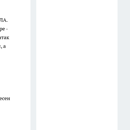
пропала мобильная связь, в
ряде районов доступен только
112
ЛА.
12 июля
е -
атак
От опят до белых: лучшие
грибные маршруты
, а
Краснодарского края
14 июля
В ДТП на Кубани погиб глава
союза ветеранов Афганистана
и руководитель клуба
есен
26 июля
Первый замглавы Сочи Сергей
Коновалов ушел в отставку по
собственному желанию