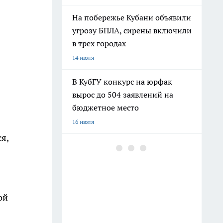
На побережье Кубани объявили
угрозу БПЛА, сирены включили
в трех городах
14 июля
В КубГУ конкурс на юрфак
вырос до 504 заявлений на
бюджетное место
16 июля
я,
Из-за повреждения линии без
света остался микрорайон
Любимово в Краснодаре
Вчера
ой
В Краснодарском крае массово