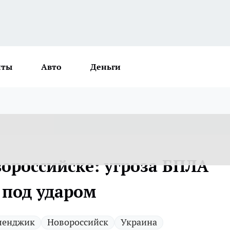
нты
Авто
Деньги
вороссийске: угроза БПЛА
 под ударом
ленджик
Новороссийск
Украина