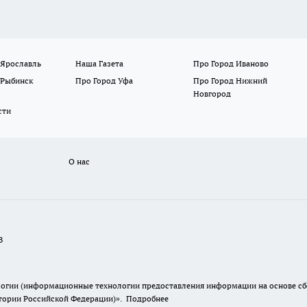
 Ярославль
Наша Газета
Про Город Иваново
 Рыбинск
Про Город Уфа
Про Город Нижний
Новгород
сти
О нас
В
гии (информационные технологии предоставления информации на основе сбор
итории Российской Федерации)».
Подробнее