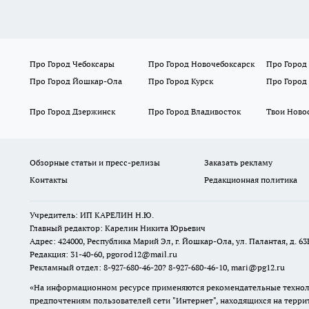
Про Город Чебоксары
Про Город Новочебоксарск
Про Город
Про Город Йошкар-Ола
Про Город Курск
Про Город
Про Город Дзержинск
Про Город Владивосток
Твои Ново
Обзорные статьи и пресс-релизы
Заказать рекламу
Контакты
Редакционная политика
Учредитель: ИП КАРЕЛИН Н.Ю.
Главный редактор: Карелин Никита Юрьевич
Адрес: 424000, Республика Марий Эл, г. Йошкар-Ола, ул. Палантая, д. 63
Редакция: 31-40-60, pgorod12@mail.ru
Рекламный отдел: 8-927-680-46-20? 8-927-680-46-10, mari@pg12.ru
«На информационном ресурсе применяются рекомендательные техноло
предпочтениям пользователей сети "Интернет", находящихся на терр