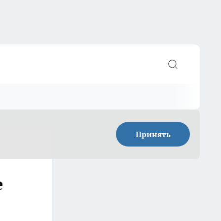
Принять
е