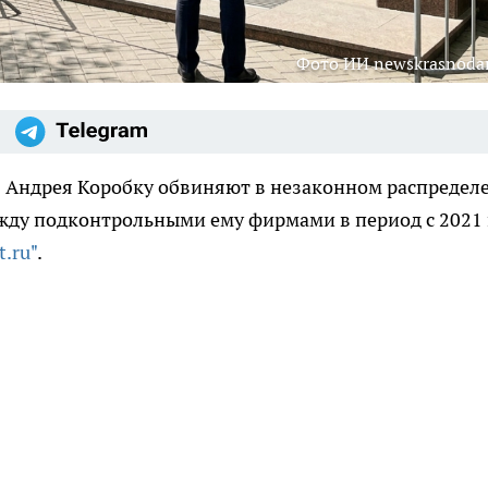
Фото ИИ newskrasnodar
я Андрея Коробку обвиняют в незаконном распредел
жду подконтрольными ему фирмами в период с 2021
.ru"
.