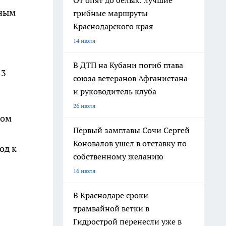
От опят до белых: лучшие
ьным
грибные маршруты
Краснодарского края
14 июля
В ДТП на Кубани погиб глава
13
союза ветеранов Афганистана
и руководитель клуба
26 июля
ком
Первый замглавы Сочи Сергей
Коновалов ушел в отставку по
од к
собственному желанию
16 июля
В Краснодаре сроки
трамвайной ветки в
Гидрострой перенесли уже в