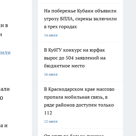
На побережье Кубани объявили
угрозу БПЛА, сирены включили
и в
в трех городах
и
14 июля
В КубГУ конкурс на юрфак
нили
вырос до 504 заявлений на
бюджетное место
16 июля
вали
В Краснодарском крае массово
пропала мобильная связь, в
00
ряде районов доступен только
112
12 июля
а и