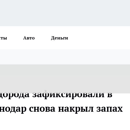
нты
Авто
Деньги
орода зафиксировали в
нодар снова накрыл запах