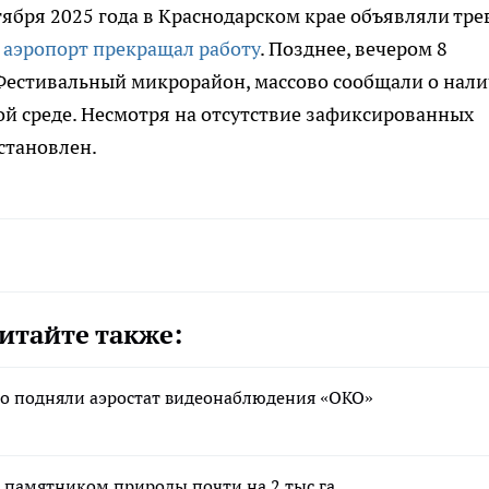
нтября 2025 года в Краснодарском крае объявляли тре
о
аэропорт прекращал работу
. Позднее, вечером 8
 Фестивальный микрорайон, массово сообщали о нал
кой среде. Несмотря на отсутствие зафиксированных
становлен.
итайте также:
бо подняли аэростат видеонаблюдения «ОКО»
 памятником природы почти на 2 тыс га