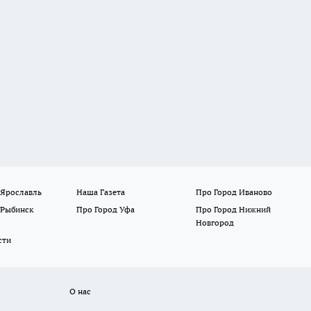
 Ярославль
Наша Газета
Про Город Иваново
 Рыбинск
Про Город Уфа
Про Город Нижний
Новгород
сти
О нас