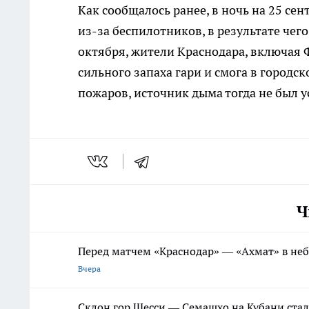
Как сообщалось ранее, в ночь на 25 се
из-за беспилотников, в результате чег
октября, жители Краснодара, включая
сильного запаха гари и смога в городс
пожаров, источник дыма тогда не был у
Ч
Перед матчем «Краснодар» — «Ахмат» в не
Вчера
Склон гор Шесси — Семашхо на Кубани стал