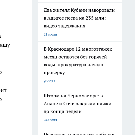
Два жителя Кубани наворовали
в Адыгее песка на 235 млн:
видео задержания
21 июля
е
вашу
В Краснодаре 12 многоэтажек
месяц остаются без горячей
воды, прокуратура начала
о
проверку
9 июля
оит
Шторм на Черном море: в
о
Анапе и Сочи закрыли пляжи
до конца недели
24 июля
Перестала мариновать кабачки