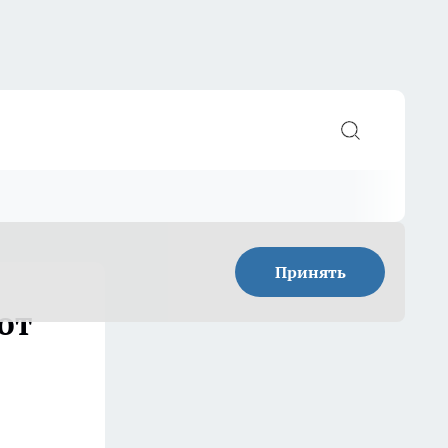
Принять
ют