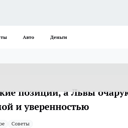
нты
Авто
Деньги
кие позиции, а Львы очару
ой и уверенностью
ое
Советы