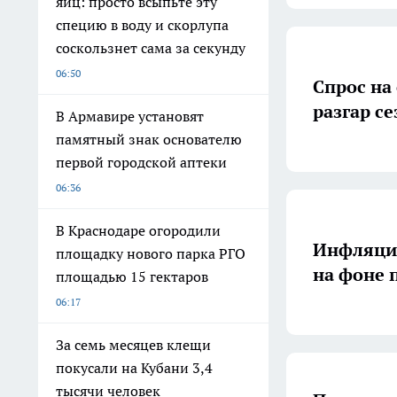
яиц: просто всыпьте эту
специю в воду и скорлупа
соскользнет сама за секунду
06:50
Спрос на 
разгар се
В Армавире установят
памятный знак основателю
первой городской аптеки
06:36
В Краснодаре огородили
Инфляция
площадку нового парка РГО
на фоне 
площадью 15 гектаров
06:17
За семь месяцев клещи
покусали на Кубани 3,4
тысячи человек