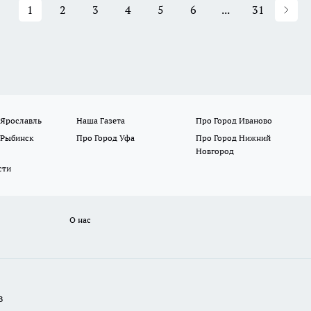
1
2
3
4
5
6
...
31
 Ярославль
Наша Газета
Про Город Иваново
 Рыбинск
Про Город Уфа
Про Город Нижний
Новгород
сти
О нас
В