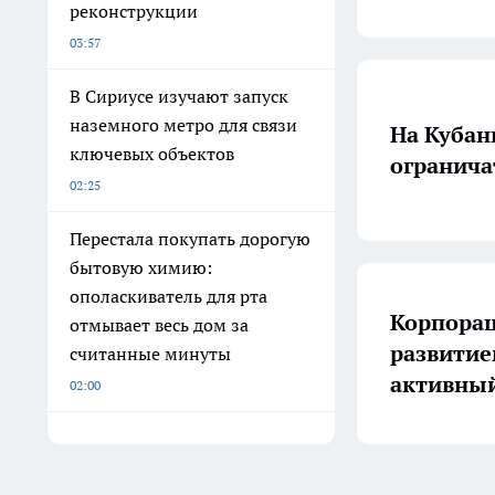
реконструкции
03:57
В Сириусе изучают запуск
наземного метро для связи
На Кубан
ключевых объектов
огранича
02:25
Перестала покупать дорогую
бытовую химию:
ополаскиватель для рта
Корпорац
отмывает весь дом за
развитие
считанные минуты
активны
02:00