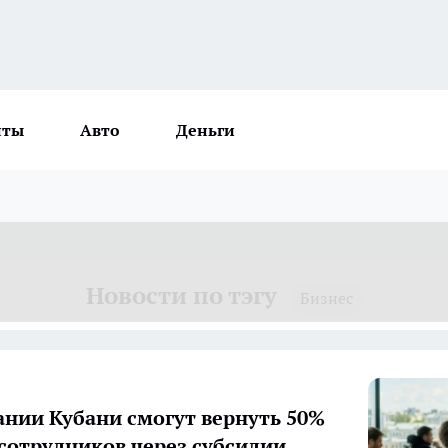
нты
Авто
Деньги
Новости по тэгу
Бизнес
нии Кубани смогут вернуть 50%
сотрудников через субсидии