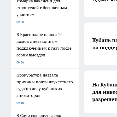
ярмарка вакансий для
строителей с бесплатным
участием
09:58
В Краснодаре нашли 14
Кубань н
домов с незаконным
на подде
подключением к газу после
серии выездов
09:36
Прокуратура назвала
причины почти двухлетнего
На Кубан
суда по делу кубанских
для инве
аниматоров
разреше
09:18
В Сочи создадут следж