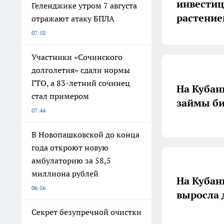
инвестиц
Геленджике утром 7 августа
растение
отражают атаку БПЛА
07:58
Участники «Сочинского
долголетия» сдали нормы
ГТО, а 83-летний сочинец
На Кубан
стал примером
займы би
07:44
В Новопашковской до конца
года откроют новую
амбулаторию за 58,5
миллиона рублей
На Кубан
06:56
выросла 
Секрет безупречной очистки