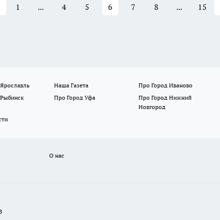
1
...
4
5
6
7
8
...
15
 Ярославль
Наша Газета
Про Город Иваново
 Рыбинск
Про Город Уфа
Про Город Нижний
Новгород
сти
О нас
В