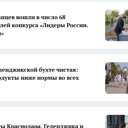
анцев вошли в число 68
лей конкурса «Лидеры России.
а»
еленджикской бухте чистая:
дукты ниже нормы во всех
ы Краснодара, Геленджика и