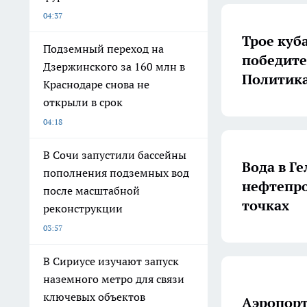
04:37
Трое куб
Подземный переход на
победите
Дзержинского за 160 млн в
Политик
Краснодаре снова не
открыли в срок
04:18
В Сочи запустили бассейны
Вода в Г
пополнения подземных вод
нефтепро
после масштабной
точках
реконструкции
03:57
В Сириусе изучают запуск
наземного метро для связи
ключевых объектов
Аэропорт