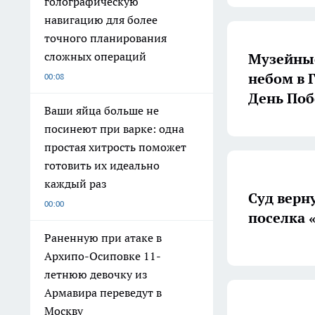
голографическую
навигацию для более
точного планирования
сложных операций
Музейны
небом в 
00:08
День По
Ваши яйца больше не
посинеют при варке: одна
простая хитрость поможет
готовить их идеально
каждый раз
Суд верн
00:00
поселка 
Раненную при атаке в
Архипо-Осиповке 11-
летнюю девочку из
Армавира переведут в
Москву