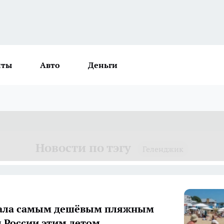
нты
Авто
Деньги
Новости по тэгу
Геленджик
тала самым дешёвым пляжным
 России этим летом