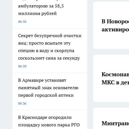
амбулаторию за 58,5
миллиона рублей
В Новоро
06:56
активиро
Секрет безупречной очистки
яиц: просто всыпьте эту
специю в воду и скорлупа
соскользнет сама за секунду
06:50
Космонав
В Армавире установят
МКС в де
памятный знак основателю
первой городской аптеки
06:36
В Краснодаре огородили
Минтранс
площадку нового парка РГО