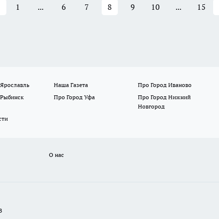
1
...
6
7
8
9
10
...
15
 Ярославль
Наша Газета
Про Город Иваново
 Рыбинск
Про Город Уфа
Про Город Нижний
Новгород
сти
О нас
В