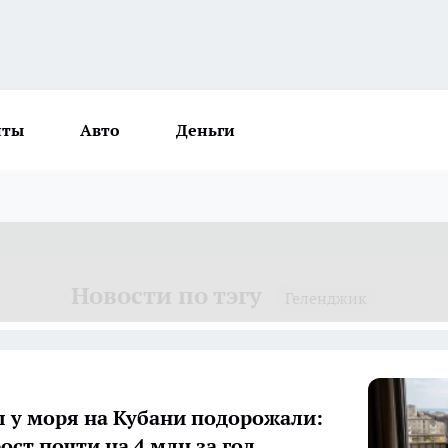
нты
Авто
Деньги
Новости по тэгу
Геленджик
 у моря на Кубани подорожали:
ост почти на 4 млн за год