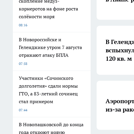
скопление медуз-
корнеротов на фоне роста
солёности моря
08:16
В Новороссийске и
В Геленд
Геленджике утром 7 августа
вспыхнул
отражают атаку БПЛА
120 кв. м
07:58
Участники «Сочинского
долголетия» сдали нормы
ГТО, а 83-летний сочинец
Аэропорт
стал примером
из-за ра
07:44
В Новопашковской до конца
года откроют новую