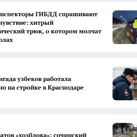
инспекторы ГИБДД спрашивают
чувствие: хитрый
ический трюк, о котором молчат
олах
игада узбеков работала
но на стройке в Краснодаре
ратов «хозблока»: сочинский