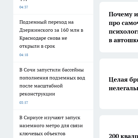
04:37
Почему 
про само
Подземный переход на
Дзержинского за 160 млн в
психолог
Краснодаре снова не
в автошк
открыли в срок
04:18
В Сочи запустили бассейны
пополнения подземных вод
Целая бр
после масштабной
нелегаль
реконструкции
03:57
В Сириусе изучают запуск
наземного метро для связи
ключевых объектов
200 квад