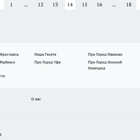
1
...
12
13
14
15
16
...
18
 Ярославль
Наша Газета
Про Город Иваново
 Рыбинск
Про Город Уфа
Про Город Нижний
Новгород
сти
О нас
В