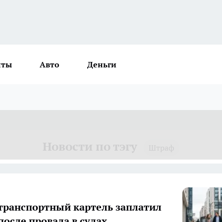
нты
Авто
Деньги
Новости по тэгу
Штраф
транспортный картель заплатил
после провала в судах