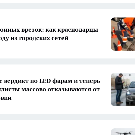
конных врезок: как краснодарцы
оду из городских сетей
с вердикт по LED фарам и теперь
листы массово отказываются от
овки