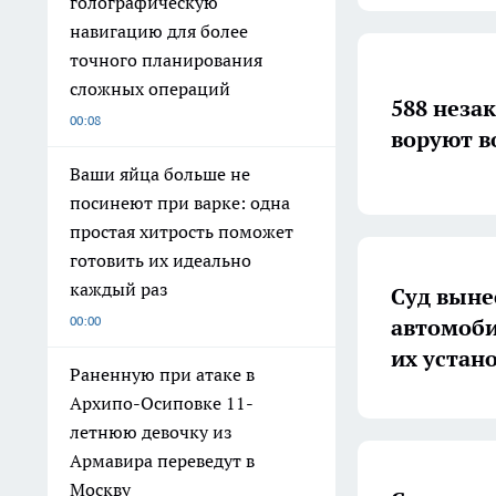
голографическую
навигацию для более
точного планирования
сложных операций
588 неза
00:08
воруют в
Ваши яйца больше не
посинеют при варке: одна
простая хитрость поможет
готовить их идеально
каждый раз
Суд выне
00:00
автомоби
их устан
Раненную при атаке в
Архипо-Осиповке 11-
летнюю девочку из
Армавира переведут в
Москву