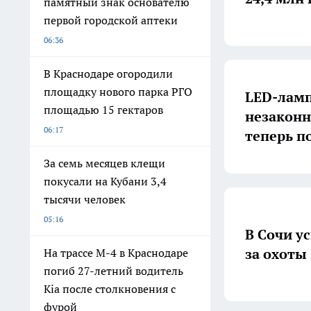
памятный знак основателю
первой городской аптеки
06:36
В Краснодаре огородили
площадку нового парка РГО
LED-ламп
площадью 15 гектаров
незакон
06:17
теперь п
За семь месяцев клещи
покусали на Кубани 3,4
тысячи человек
05:16
В Сочи у
за охоты
На трассе М-4 в Краснодаре
погиб 27-летний водитель
Kia после столкновения с
фурой