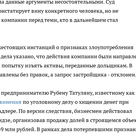
ла данные аргументы несостоятельными. Суд
онстатирует вину конкретного человека, но не
 компании перед теми, кто в дальнейшем стал
ижестоящих инстанций о признаках злоупотребления
х дела указано, что действия компании были направл
а попытку изъять активы, переданные дольщикам. В
влены без правок, а запрос застройщика - отклонен
 предпринимателю Рубену Татуляну, известному как
бвинения
по уголовному делу о хищении денег при
Адлере. По версии следствия, бизнесмен действовал
дзе, организовав продажу долей в строящемся объек
569 млн рублей. В рамках дела потерпевшими призна