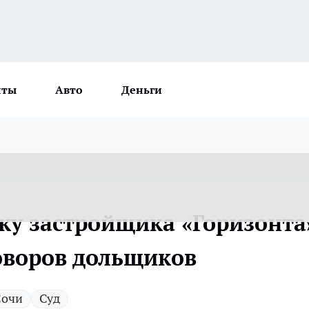
нты
Авто
Деньги
ку застройщика «Горизонта
говоров дольщиков
Сочи
Суд