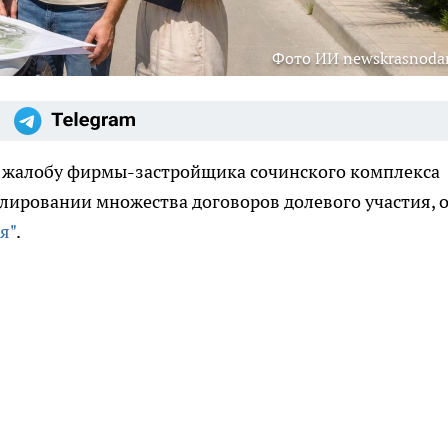
Фото ИИ newskrasnodar
 жалобу фирмы-застройщика сочинского комплекса
улировании множества договоров долевого участия, 
я"
.