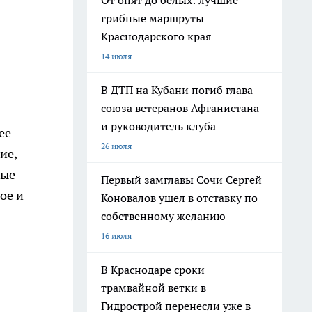
От опят до белых: лучшие
грибные маршруты
Краснодарского края
14 июля
В ДТП на Кубани погиб глава
союза ветеранов Афганистана
и руководитель клуба
ее
26 июля
ие,
ные
Первый замглавы Сочи Сергей
ое и
Коновалов ушел в отставку по
собственному желанию
16 июля
В Краснодаре сроки
трамвайной ветки в
Гидрострой перенесли уже в