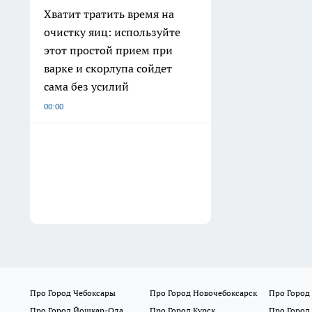
Хватит тратить время на
очистку яиц: используйте
этот простой прием при
варке и скорлупа сойдет
сама без усилий
00:00
Про Город Чебоксары
Про Город Новочебоксарск
Про Город
Про Город Йошкар-Ола
Про Город Курск
Про Город