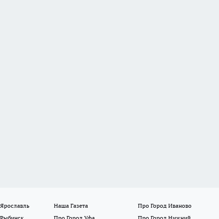
 Ярославль
Наша Газета
Про Город Иваново
 Рыбинск
Про Город Уфа
Про Город Нижний