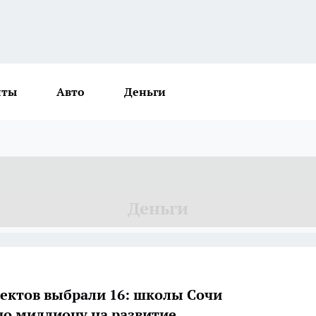
нты
Авто
Деньги
Деньги
оектов выбрали 16: школы Сочи
по миллиону на развитие