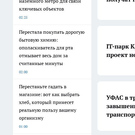
наземного метро для связи
ключевых объектов
02:25
Перестала покупать дорогую
бытовую химию:
IT-парк 
ополаскиватель для рта
проект н
отмывает весь дом за
считанные минуты
02:00
Перестаньте гадать в
магазине: вот как выбрать
УФАС в т
хлеб, который принесет
завышени
реальную пользу вашему
транспор
организму
01:00