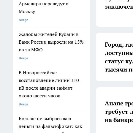
Армавира переведут в
заключен
Москву
Вчера
Жалобы жителей Кубани в
Банк России выросли на 15%
Город, г
из за МФО
доступны
Вчера
статус к
тысячи п
В Новороссийске
восстановление линии 110
кВ после аварии займет
около шести часов
Анапе гр
Вчера
требует 
Больше не выбрасываю
на банкр
деньги на фальсификат: как