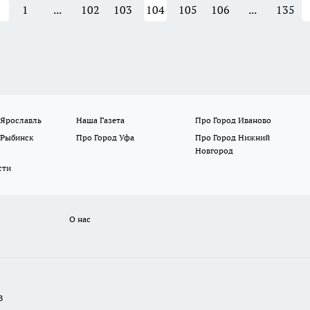
1
...
102
103
104
105
106
...
135
 Ярославль
Наша Газета
Про Город Иваново
 Рыбинск
Про Город Уфа
Про Город Нижний
Новгород
сти
О нас
В