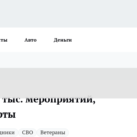
нты
Авто
Деньги
6 тыс. мероприятий,
рты
дники
СВО
Ветераны