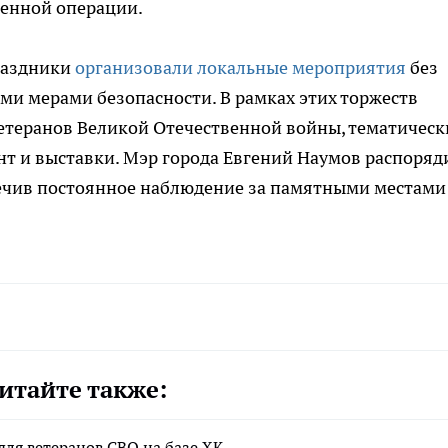
оенной операции.
раздники
организовали локальные мероприятия
без
ми мерами безопасности. В рамках этих торжеств
етеранов Великой Отечественной войны, тематическ
т и выставки. Мэр города Евгений Наумов распоряд
печив постоянное наблюдение за памятными местами
итайте также:
для ветеранов СВО на базе ХК