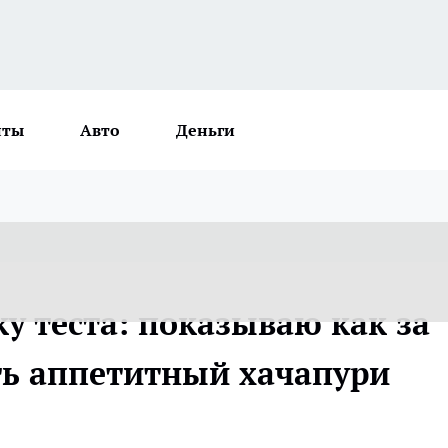
нты
Авто
Деньги
ку теста: показываю как за
ь аппетитный хачапури