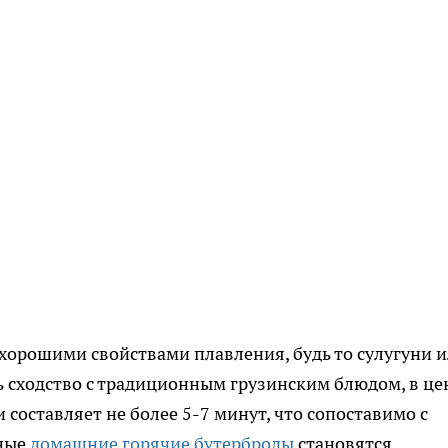
хорошими свойствами плавления, будь то сулугуни 
ь сходство с традиционным грузинским блюдом, в це
 составляет не более 5-7 минут, что сопоставимо с
бные
домашние горячие бутерброды
становятся