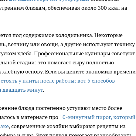
тренним блюдам, обеспечивая около 300 ккал на
уется под содержимое холодильника. Некоторые
нь, ветчину или овощи, а другие используют технику
куском хлеба. Профессиональные кулинары советуют
льной стадии: это помогает сыру полностью
м хлебную основу. Если вы цените экономию времени
 стоять у плиты после работы: вот 5 способов
а двадцать минут
.
ренние блюда постепенно уступают место более
алось в материале про
10-минутный пирог, который
раке
, современные хозяйки выбирают рецепты из
кефира и сыра. Этот подход помогает разнообразить