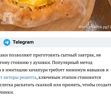
Фото с сайта pg21
аки позволяют приготовить сытный завтрак, не
лгому стоянию у духовки. Популярный метод
а в имитацию хачапури требует минимум навыков и
т авторы рецепта
, ключевым этапом становится
слегка раскатать скалкой или примять, чтобы создат
чинки.