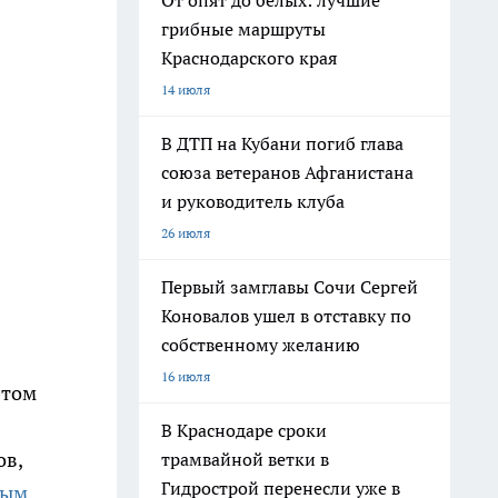
От опят до белых: лучшие
грибные маршруты
Краснодарского края
14 июля
В ДТП на Кубани погиб глава
союза ветеранов Афганистана
и руководитель клуба
26 июля
Первый замглавы Сочи Сергей
Коновалов ушел в отставку по
собственному желанию
16 июля
этом
В Краснодаре сроки
ов,
трамвайной ветки в
Гидрострой перенесли уже в
ным