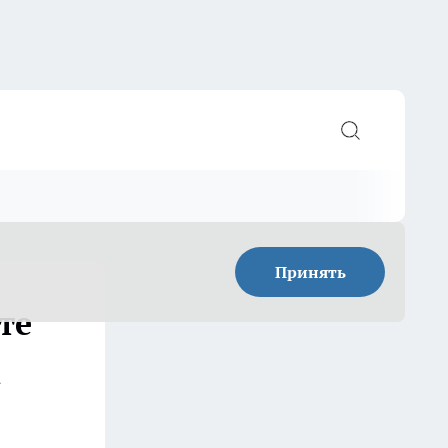
Принять
те
а