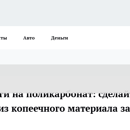
нты
Авто
Деньги
ги на поликарбонат: сделай
з копеечного материала з