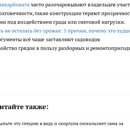
оликарбоната
часто разочаровывают владельцев участ
лговечности, такие конструкции теряют прозрачнос
ими под воздействием града или снеговой нагрузки.
ь не осталась без урожая: 5 причин, почему это худш
аргументы всё чаще заставляют садоводов
ройство грядок в пользу разборных и ремонтоприго
итайте также:
ыпьте эту специю в воду и скорлупа соскользнет сама за