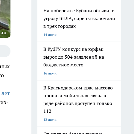
На побережье Кубани объявили
угрозу БПЛА, сирены включили
в трех городах
.ru
14 июля
В КубГУ конкурс на юрфак
вырос до 504 заявлений на
бюджетное место
ьных
16 июля
го
В Краснодарском крае массово
 лет
пропала мобильная связь, в
 из-
ряде районов доступен только
112
12 июля