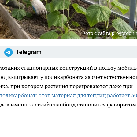
Фото с сайта progorodnn
моздких стационарных конструкций в пользу мобил
нд выигрывает у поликарбоната за счет естественно
ка, при котором растения перегреваются даже при
 поликарбонат: этот материал для теплиц работает 30
адок именно легкий спанбонд становится фаворитом