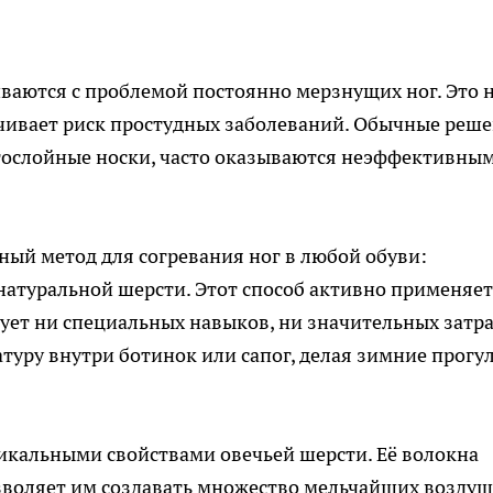
ваются с проблемой постоянно мерзнущих ног. Это 
ичивает риск простудных заболеваний. Обычные реше
огослойные носки, часто оказываются неэффективны
ный метод для согревания ног в любой обуви:
атуральной шерсти. Этот способ активно применяет
ует ни специальных навыков, ни значительных затра
туру внутри ботинок или сапог, делая зимние прогу
икальными свойствами овечьей шерсти. Её волокна
озволяет им создавать множество мельчайших возду