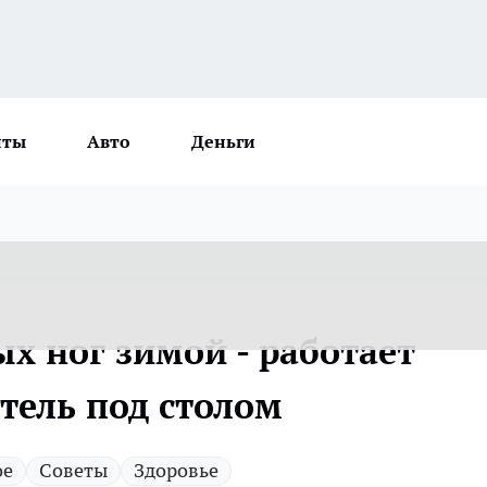
нты
Авто
Деньги
х ног зимой - работает
тель под столом
ое
Советы
Здоровье