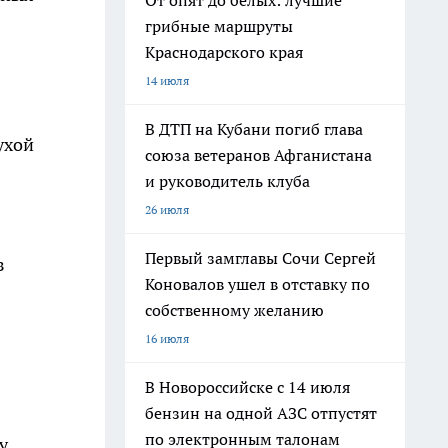
От опят до белых: лучшие
грибные маршруты
Краснодарского края
14 июля
В ДТП на Кубани погиб глава
ухой
союза ветеранов Афганистана
и руководитель клуба
26 июля
Первый замглавы Сочи Сергей
з
Коновалов ушел в отставку по
собственному желанию
16 июля
В Новороссийске с 14 июля
бензин на одной АЗС отпустят
по электронным талонам
у,