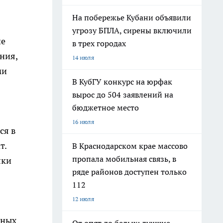
На побережье Кубани объявили
угрозу БПЛА, сирены включили
не
в трех городах
ния,
14 июля
ми
В КубГУ конкурс на юрфак
вырос до 504 заявлений на
бюджетное место
16 июля
ся в
т.
В Краснодарском крае массово
пропала мобильная связь, в
лки
ряде районов доступен только
112
12 июля
шных