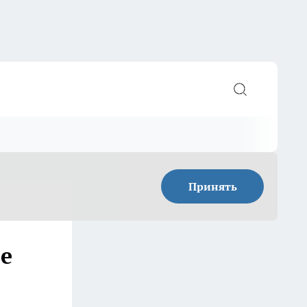
Принять
ое