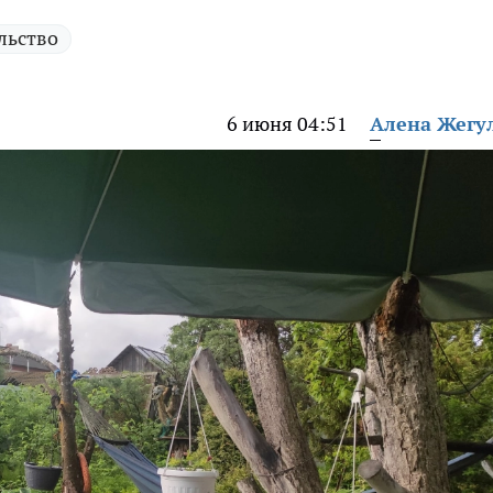
льство
6 июня 04:51
Алена Жегу