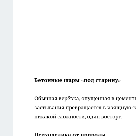
Бетонные шары «под старину»
Обычная верёвка, опущенная в цементн
застывания превращается в изящную са
никакой сложности, один восторг.
Психоделика от природы