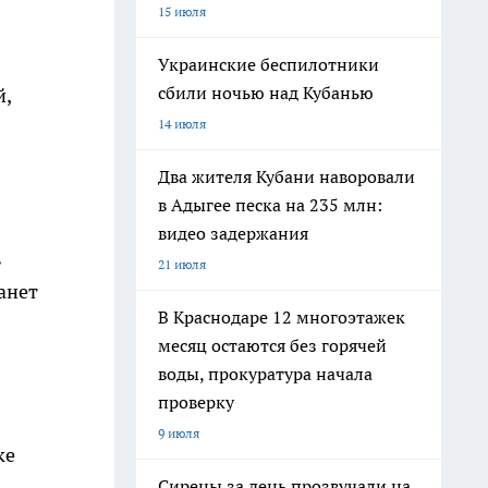
15 июля
Украинские беспилотники
сбили ночью над Кубанью
й,
14 июля
Два жителя Кубани наворовали
в Адыгее песка на 235 млн:
видео задержания
в
21 июля
анет
В Краснодаре 12 многоэтажек
месяц остаются без горячей
воды, прокуратура начала
проверку
9 июля
ке
Сирены за день прозвучали на