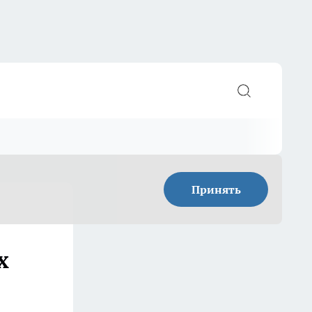
Принять
х