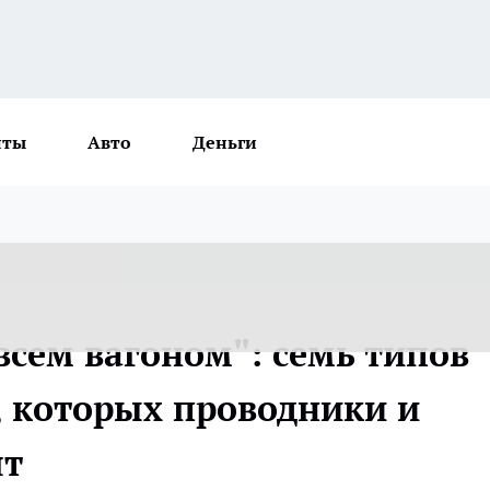
нты
Авто
Деньги
 всем вагоном": семь типов
, которых проводники и
ят