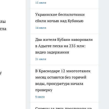
15 июля
Украинские беспилотники
сбили ночью над Кубанью
алы
14 июля
гла
Два жителя Кубани наворовали
в Адыгее песка на 235 млн:
видео задержания
21 июля
В Краснодаре 12 многоэтажек
у
месяц остаются без горячей
воды, прокуратура начала
проверку
9 июля
Сирены за день прозвучали на