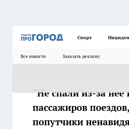
Спорт
Инциде
Все новости
Заказать рекламу
"Не спали из-за нее
пассажиров поездов
попутчики ненавид