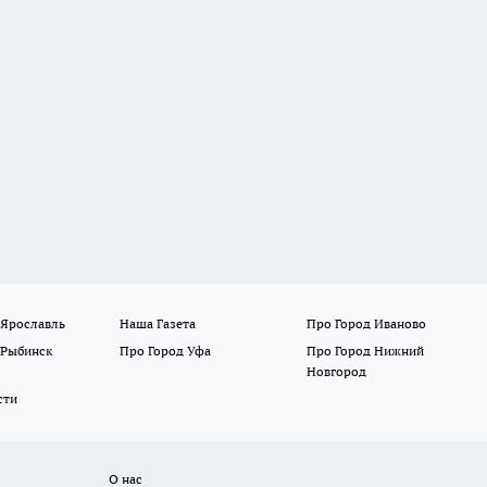
 Ярославль
Наша Газета
Про Город Иваново
 Рыбинск
Про Город Уфа
Про Город Нижний
Новгород
сти
О нас