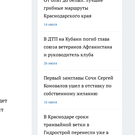
От опят до белых: лучшие
грибные маршруты
Краснодарского края
14 июля
В ДТП на Кубани погиб глава
союза ветеранов Афганистана
и руководитель клуба
26 июля
Первый замглавы Сочи Сергей
0
Коновалов ушел в отставку по
собственному желанию
дет
16 июля
ят
В Краснодаре сроки
трамвайной ветки в
Гидрострой перенесли уже в