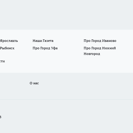
 Ярославль
Наша Газета
Про Город Иваново
 Рыбинск
Про Город Уфа
Про Город Нижний
Новгород
сти
О нас
В