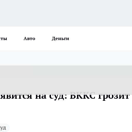
нты
Авто
Деньги
 явится на суд: ВККС грозит
уд