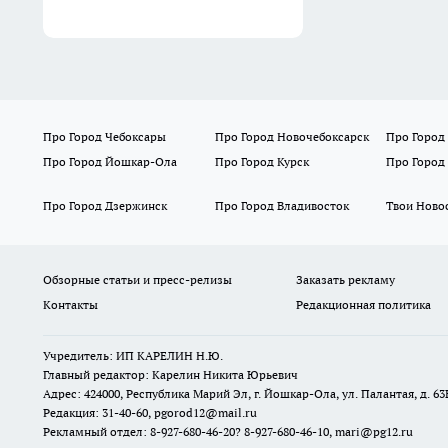
Про Город Чебоксары
Про Город Новочебоксарск
Про Город
Про Город Йошкар-Ола
Про Город Курск
Про Город
Про Город Дзержинск
Про Город Владивосток
Твои Ново
Обзорные статьи и пресс-релизы
Заказать рекламу
Контакты
Редакционная политика
Учредитель: ИП КАРЕЛИН Н.Ю.
Главный редактор: Карелин Никита Юрьевич
Адрес: 424000, Республика Марий Эл, г. Йошкар-Ола, ул. Палантая, д. 63
Редакция: 31-40-60, pgorod12@mail.ru
Рекламный отдел: 8-927-680-46-20? 8-927-680-46-10, mari@pg12.ru