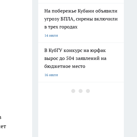
На побережье Кубани объявили
угрозу БПЛА, сирены включили
в трех городах
14 июля
В КубГУ конкурс на юрфак
вырос до 504 заявлений на
бюджетное место
16 июля
В Краснодарском крае массово
пропала мобильная связь, в
ряде районов доступен только
112
в
12 июля
нет