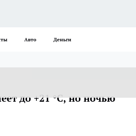
нты
Авто
Деньги
еет до +21 °С, но ночью