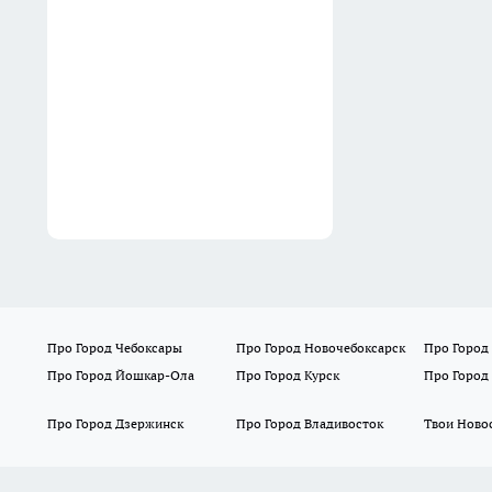
В Новороссийске и
Геленджике утром 7 августа
отражают атаку БПЛА
07:58
Про Город Чебоксары
Про Город Новочебоксарск
Про Город
Про Город Йошкар-Ола
Про Город Курск
Про Город
Про Город Дзержинск
Про Город Владивосток
Твои Ново