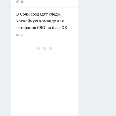
09:18
В Сочи создадут следж
хоккейную команду для
ветеранов СВО на базе ХК
08:57
Аэропорт Сочи вернулся к
штатной работе, но четыре
самолета остаются на
запасных
08:36
В Анапе заметили
скопление медуз-
корнеротов на фоне роста
солёности моря
08:16