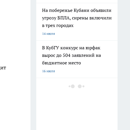
На побережье Кубани объявили
угрозу БПЛА, сирены включили
в трех городах
14 июля
В КубГУ конкурс на юрфак
вырос до 504 заявлений на
бюджетное место
дит
16 июля
В Краснодарском крае массово
пропала мобильная связь, в
ряде районов доступен только
112
12 июля