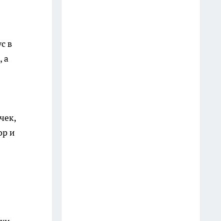
Вчера
Украинские беспилотники
сбили ночью над Кубанью
с в
14 июля
 а
Два жителя Кубани наворовали
в Адыгее песка на 235 млн:
видео задержания
чек,
21 июля
ор и
В Краснодаре 12 многоэтажек
месяц остаются без горячей
воды, прокуратура начала
проверку
9 июля
Сирены за день прозвучали на