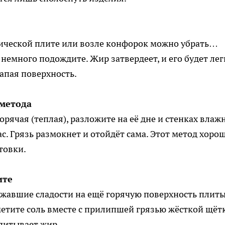
ической плите или возле конфорок можно убрать…
 немного подождите. Жир затвердеет, и его будет лег
апая поверхность.
 метода
горячая (теплая), разложите на её дне и стенках влаж
ас. Грязь размокнет и отойдёт сама. Этот метод хоро
товки.
ите
ежавшие сладости на ещё горячую поверхность плит
метите соль вместе с прилипшей грязью жёсткой щёт
впитывает жир.