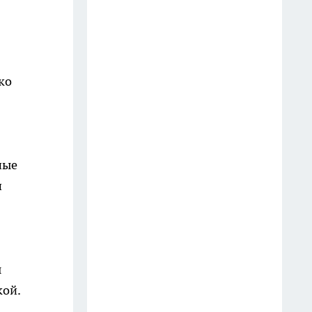
восьмой раз
15 июля
В Новороссийске с 14 июля
ко
бензин на одной АЗС отпустят
по электронным талонам
12 июля
Трое приезжих развернули
ные
слежку за премиум-жильем
ш
Краснодара, чтобы забираться
туда по стенам и грабить
15 июля
Из-за повреждения линии без
ы
света остался микрорайон
кой.
Любимово в Краснодаре