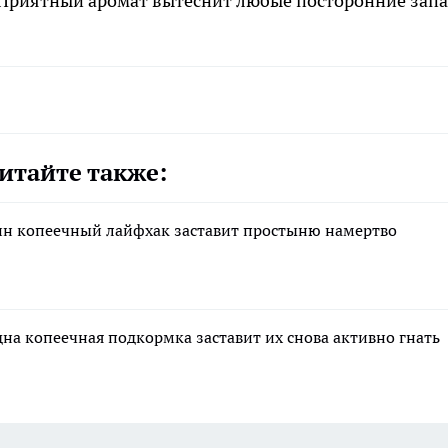
. Приятный аромат вытеснит любые посторонние запа
итайте также:
дин копеечный лайфхак заставит простыню намертво
дна копеечная подкормка заставит их снова активно гнать