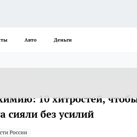
нты
Авто
Деньги
химию: 10 хитростей, чтоб
а сияли без усилий
сти России