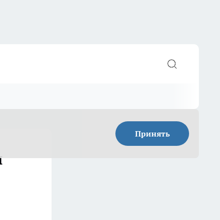
Принять
ы