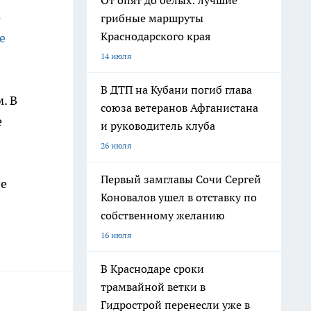
От опят до белых: лучшие
о
грибные маршруты
Краснодарского края
е
14 июля
В ДТП на Кубани погиб глава
. В
союза ветеранов Афганистана
е
и руководитель клуба
26 июля
Первый замглавы Сочи Сергей
ие
Коновалов ушел в отставку по
собственному желанию
16 июля
В Краснодаре сроки
трамвайной ветки в
Гидрострой перенесли уже в