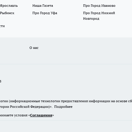
 Ярославль
Наша Газета
Про Город Иваново
 Рыбинск
Про Город Уфа
Про Город Нижний
Новгород
сти
О нас
В
гии (информационные технологии предоставления информации на основе сбор
итории Российской Федерации)».
Подробнее
нимаете условия «
Cоглашения
»