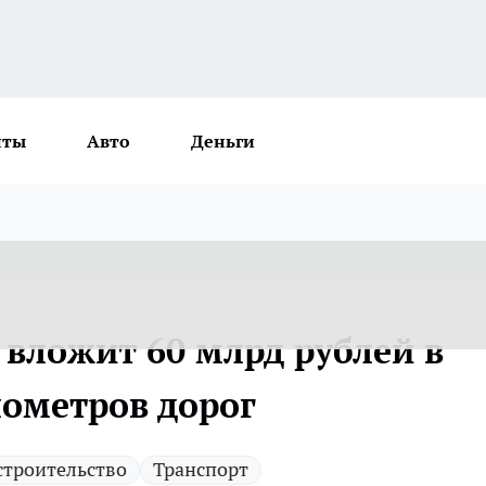
нты
Авто
Деньги
 вложит 60 млрд рублей в
лометров дорог
строительство
Транспорт