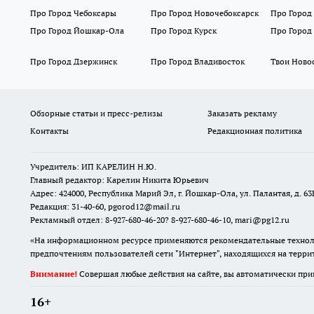
Про Город Чебоксары
Про Город Новочебоксарск
Про Город
Про Город Йошкар-Ола
Про Город Курск
Про Город
Про Город Дзержинск
Про Город Владивосток
Твои Ново
Обзорные статьи и пресс-релизы
Заказать рекламу
Контакты
Редакционная политика
Учредитель: ИП КАРЕЛИН Н.Ю.
Главный редактор: Карелин Никита Юрьевич
Адрес: 424000, Республика Марий Эл, г. Йошкар-Ола, ул. Палантая, д. 63
Редакция: 31-40-60, pgorod12@mail.ru
Рекламный отдел: 8-927-680-46-20? 8-927-680-46-10, mari@pg12.ru
«На информационном ресурсе применяются рекомендательные техноло
предпочтениям пользователей сети "Интернет", находящихся на терр
Внимание!
Совершая любые действия на сайте, вы автоматически при
16+