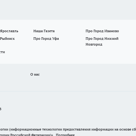
 Ярославль
Наша Газета
Про Город Иваново
 Рыбинск
Про Город Уфа
Про Город Нижний
Новгород
сти
О нас
В
гии (информационные технологии предоставления информации на основе сбор
итории Российской Федерации)».
Подробнее