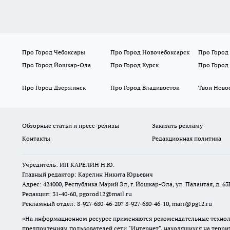
Про Город Чебоксары
Про Город Новочебоксарск
Про Город
Про Город Йошкар-Ола
Про Город Курск
Про Город
Про Город Дзержинск
Про Город Владивосток
Твои Ново
Обзорные статьи и пресс-релизы
Заказать рекламу
Контакты
Редакционная политика
Учредитель: ИП КАРЕЛИН Н.Ю.
Главный редактор: Карелин Никита Юрьевич
Адрес: 424000, Республика Марий Эл, г. Йошкар-Ола, ул. Палантая, д. 63
Редакция: 31-40-60, pgorod12@mail.ru
Рекламный отдел: 8-927-680-46-20? 8-927-680-46-10, mari@pg12.ru
«На информационном ресурсе применяются рекомендательные техноло
предпочтениям пользователей сети "Интернет", находящихся на терр