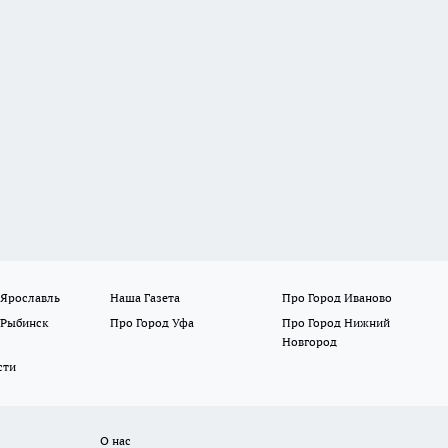
 Ярославль
Наша Газета
Про Город Иваново
 Рыбинск
Про Город Уфа
Про Город Нижний
Новгород
сти
О нас