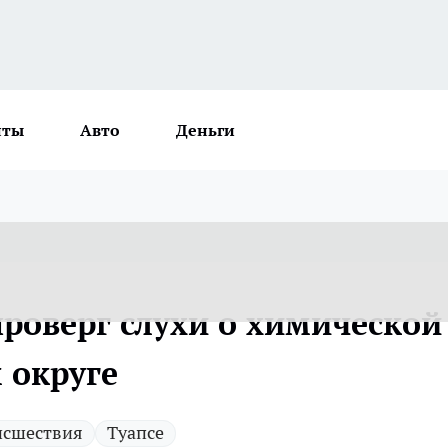
нты
Авто
Деньги
роверг слухи о химической
 округе
исшествия
Туапсе