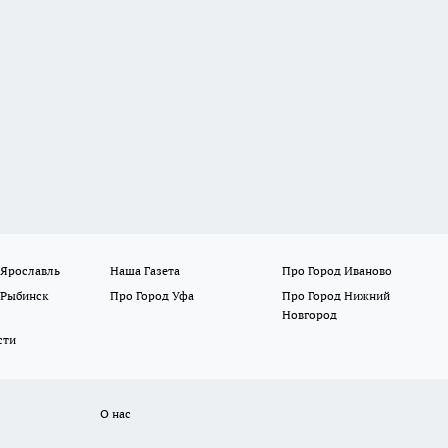
 Ярославль
Наша Газета
Про Город Иваново
 Рыбинск
Про Город Уфа
Про Город Нижний
Новгород
сти
О нас