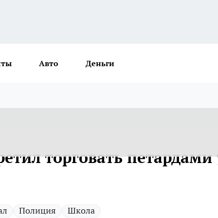
нты
Авто
Деньги
ретил торговать петардами 
ал
Полиция
Школа