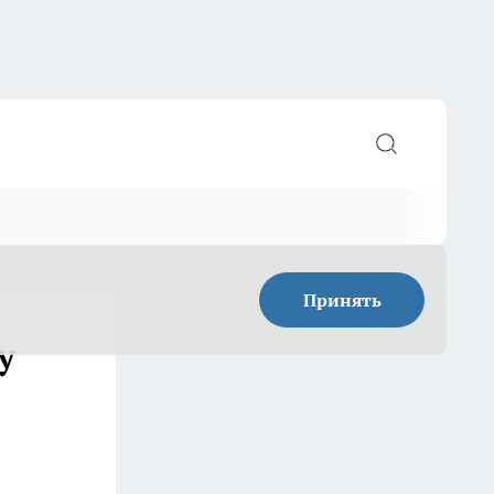
Принять
у