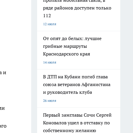
пропала мобильная связь, в
ряде районов доступен только
112
12 июля
От опят до белых: лучшие
грибные маршруты
Краснодарского края
14 июля
а и
В ДТП на Кубани погиб глава
союза ветеранов Афганистана
и руководитель клуба
26 июля
ми
Первый замглавы Сочи Сергей
Коновалов ушел в отставку по
ого
собственному желанию