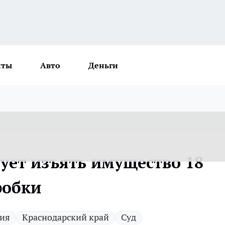
нты
Авто
Деньги
ует изъять имущество 18
робки
ия
Краснодарский край
Суд