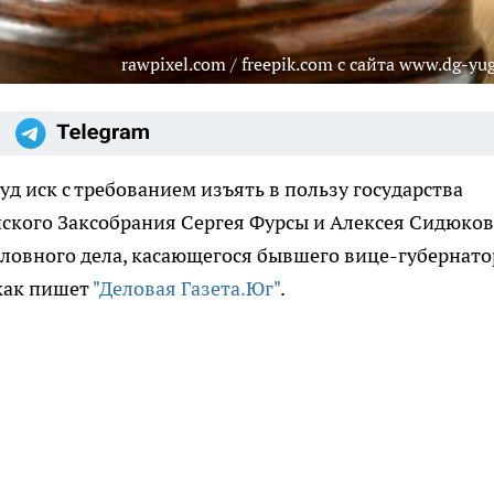
rawpixel.com / freepik.com с сайта www.dg-yug
уд иск с требованием изъять в пользу государства
ского Заксобрания Сергея Фурсы и Алексея Сидюков
ловного дела, касающегося бывшего вице-губернато
 как пишет
"Деловая Газета.Юг"
.