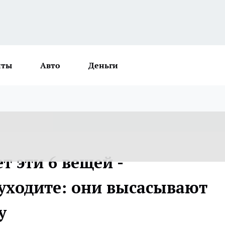
нты
Авто
Деньги
т эти 6 вещей -
 уходите: они высасывают
у