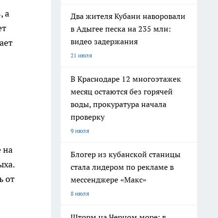
, а
Два жителя Кубани наворовали
ет
в Адыгее песка на 235 млн:
видео задержания
ает
21 июля
В Краснодаре 12 многоэтажек
месяц остаются без горячей
воды, прокуратура начала
проверку
9 июля
 на
Блогер из кубанской станицы
ыха.
стала лидером по рекламе в
ь от
мессенджере «Макс»
8 июля
Шторм на Черном море: в