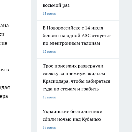
восьмой раз
15 июля
нана
В Новороссийске с 14 июля
ки
бензин на одной АЗС отпустят
гие
по электронным талонам
12 июля
Трое приезжих развернули
ая в
слежку за премиум-жильем
Краснодара, чтобы забираться
ждая
туда по стенам и грабить
ера
15 июля
Украинские беспилотники
сбили ночью над Кубанью
14 июля