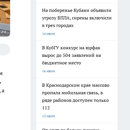
На побережье Кубани объявили
угрозу БПЛА, сирены включили
в трех городах
.ru
14 июля
В КубГУ конкурс на юрфак
вырос до 504 заявлений на
бюджетное место
16 июля
м
ь
В Краснодарском крае массово
 а
пропала мобильная связь, в
ряде районов доступен только
112
12 июля