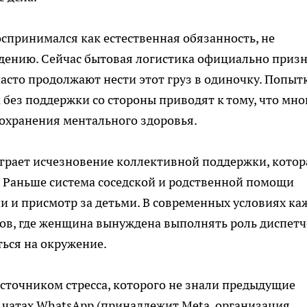
оспринимался как естественная обязанность, не
ению. Сейчас бытовая логистика официально приз
сто продолжают нести этот груз в одиночку. Попыт
 без поддержки со стороны приводят к тому, что мно
охранения ментального здоровья.
играет исчезновение коллективной поддержки, котор
. Раньше система соседской и родственной помощи
и и присмотр за детьми. В современных условиях ка
ров, где женщина вынуждена выполнять роль диспетч
ться на окружение.
точником стресса, которого не знали предыдущие
 чатах WhatsApp (принадлежит Meta, организация