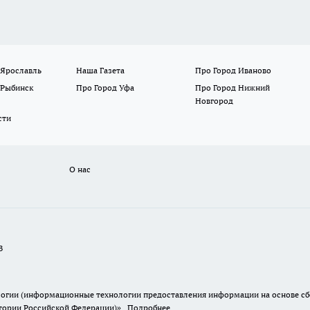
 Ярославль
Наша Газета
Про Город Иваново
 Рыбинск
Про Город Уфа
Про Город Нижний
Новгород
сти
О нас
В
гии (информационные технологии предоставления информации на основе сбор
итории Российской Федерации)».
Подробнее