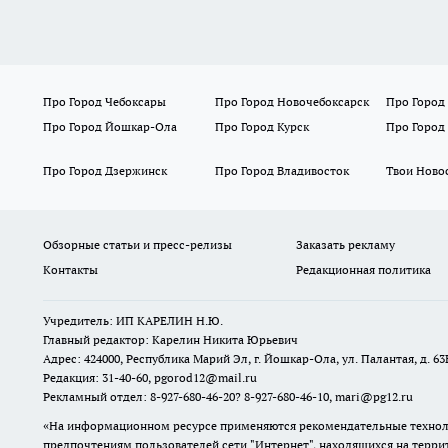
Про Город Чебоксары
Про Город Новочебоксарск
Про Город
Про Город Йошкар-Ола
Про Город Курск
Про Город
Про Город Дзержинск
Про Город Владивосток
Твои Ново
Обзорные статьи и пресс-релизы
Заказать рекламу
Контакты
Редакционная политика
Учредитель: ИП КАРЕЛИН Н.Ю.
Главный редактор: Карелин Никита Юрьевич
Адрес: 424000, Республика Марий Эл, г. Йошкар-Ола, ул. Палантая, д. 63
Редакция: 31-40-60, pgorod12@mail.ru
Рекламный отдел: 8-927-680-46-20? 8-927-680-46-10, mari@pg12.ru
«На информационном ресурсе применяются рекомендательные техноло
предпочтениям пользователей сети "Интернет", находящихся на терр