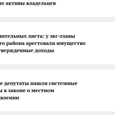
е активы владельцев
нительных листа: у экс-главы
о района арестовали имущество
твержденные доходы
е депутаты нашли системные
 в законе о местном
авлении