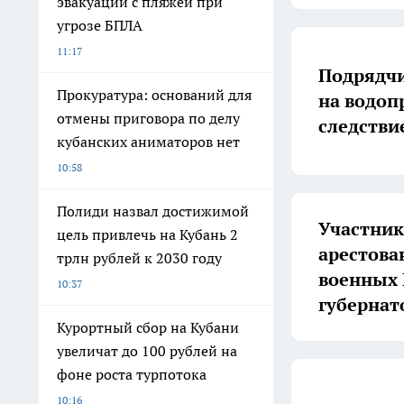
эвакуации с пляжей при
угрозе БПЛА
11:17
Подрядчи
Прокуратура: оснований для
на водоп
отмены приговора по делу
следстви
кубанских аниматоров нет
10:58
Полиди назвал достижимой
Участник
цель привлечь на Кубань 2
арестова
трлн рублей к 2030 году
военных 
10:37
губернат
Курортный сбор на Кубани
увеличат до 100 рублей на
фоне роста турпотока
10:16