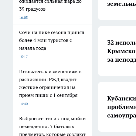
ожидается сильная жара до
земельны
39 градусов
16:03
Сочи на пике сезона принял
более 4 млн туристов с
32 испол
начала года
Крымског
15:17
за непод
Готовьтесь к изменениям в
расписании: РЖД вводит
жесткие ограничения на
прием пищи с 1 сентября
Кубански
14:40
проблемы
самоупр
Выбросьте это из-под мойки
немедленно: 7 бытовых
предметов, которые создают