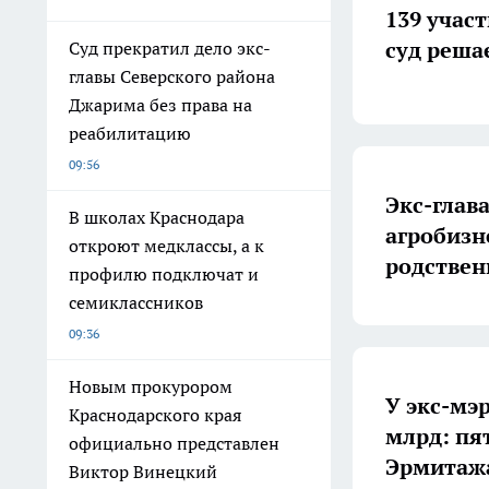
139 учас
суд реша
Суд прекратил дело экс-
главы Северского района
Джарима без права на
реабилитацию
09:56
Экс-глав
В школах Краснодара
агробизн
откроют медклассы, а к
родствен
профилю подключат и
семиклассников
09:36
Новым прокурором
У экс-мэ
Краснодарского края
млрд: пя
официально представлен
Эрмитаж
Виктор Винецкий