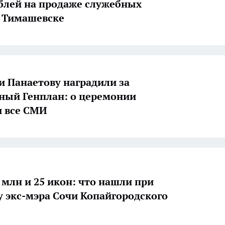
блей на продаже служебных
 Тимашевске
и Панаетову наградили за
ный Генплан: о церемонии
 все СМИ
 млн и 25 икон: что нашли при
у экс-мэра Сочи Копайгородского