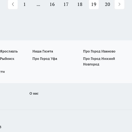
1
...
16
17
18
19
20
 Ярославль
Наша Газета
Про Город Иваново
 Рыбинск
Про Город Уфа
Про Город Нижний
Новгород
сти
О нас
В