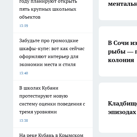
году планируют открыть
менталь
пять крупных школьных
объектов
13:59
Забудьте про громоздкие
В Сочи и
шкафы-купе: вот как сейчас
рыбы — 
оформляют интерьер для
колония
экономии места и стиля
13:40
В школах Кубани
протестируют новую
Кладбище
систему оценки поведения с
эпизодах
тремя уровнями
13:38
На реке Кубань в Крымском