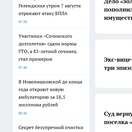
Дело «зо
Геленджике утром 7 августа
пополнил
отражают атаку БПЛА
имущест
07:58
Участники «Сочинского
долголетия» сдали нормы
ГТО, а 83-летний сочинец
Экс-вице
стал примером
три эпиз
07:44
В Новопашковской до конца
года откроют новую
амбулаторию за 58,5
миллиона рублей
Суд верн
06:56
поселка 
Секрет безупречной очистки