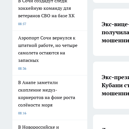
В Сочи создадут следж
хоккейную команду для
ветеранов СВО на базе ХК
Экс-вице
08:57
получила 
Аэропорт Сочи вернулся к
мошенни
штатной работе, но четыре
самолета остаются на
запасных
08:36
Экс-през
В Анапе заметили
Кубани с
скопление медуз-
мошенни
корнеротов на фоне роста
солёности моря
08:16
В Новороссийске и