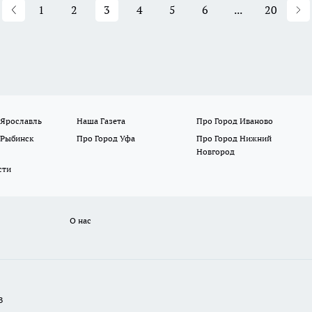
1
2
3
4
5
6
...
20
 Ярославль
Наша Газета
Про Город Иваново
 Рыбинск
Про Город Уфа
Про Город Нижний
Новгород
сти
О нас
В