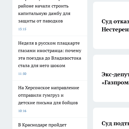
районе начали строить
капитальную дамбу для
Суд отка
защиты от паводков
Нестерен
13:15
Неделя в русском плацкарте
глазами иностранца: почему
эта поездка до Владивостока
стала для него шоком
Экс-депу
11:50
«Газпром
На Херсонское направление
отправили гумгруз и
детские письма для бойцов
10:16
Суд подт
В Краснодаре пройдет