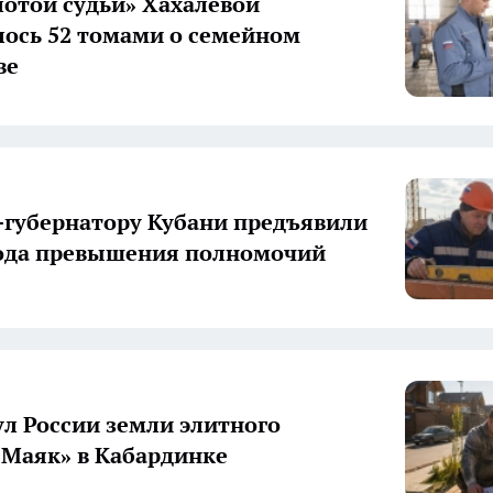
лотой судьи» Хахалевой
ось 52 томами о семейном
ве
-губернатору Кубани предъявили
ода превышения полномочий
ул России земли элитного
«Маяк» в Кабардинке