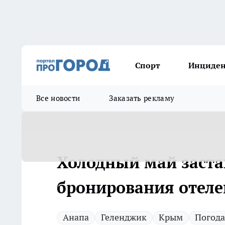
Спорт
Инциде
Все новости
Заказать рекламу
Холодный май застав
бронирования отеле
Анапа
Геленджик
Крым
Погода