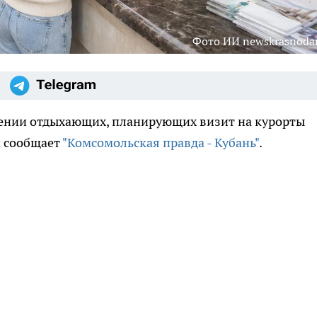
Фото ИИ newskrasnodar
дении отдыхающих, планирующих визит на курорты
м сообщает
"Комсомольская правда - Кубань"
.