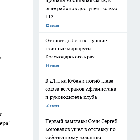
пропала мобильная связь, в
ряде районов доступен только
112
12 июля
От опят до белых: лучшие
грибные маршруты
Краснодарского края
и
14 июля
В ДТП на Кубани погиб глава
союза ветеранов Афганистана
и руководитель клуба
26 июля
г
Первый замглавы Сочи Сергей
ера"
Коновалов ушел в отставку по
собственному желанию