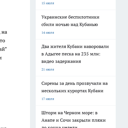
15 июля
Украинские беспилотники
сбили ночью над Кубанью
 на
14 июля
то
Два жителя Кубани наворовали
ай"
в Адыгее песка на 235 млн:
и
видео задержания
21 июля
Сирены за день прозвучали на
нескольких курортах Кубани
17 июля
Шторм на Черном море: в
Анапе и Сочи закрыли пляжи
до конца недели