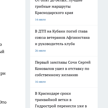
От опят до белых: лучшие
грибные маршруты
Краснодарского края
14 июля
В ДТП на Кубани погиб глава
союза ветеранов Афганистана
и руководитель клуба
о
26 июля
ый
Первый замглавы Сочи Сергей
Коновалов ушел в отставку по
при
собственному желанию
16 июля
В Краснодаре сроки
трамвайной ветки в
Это
Гидрострой перенесли уже в