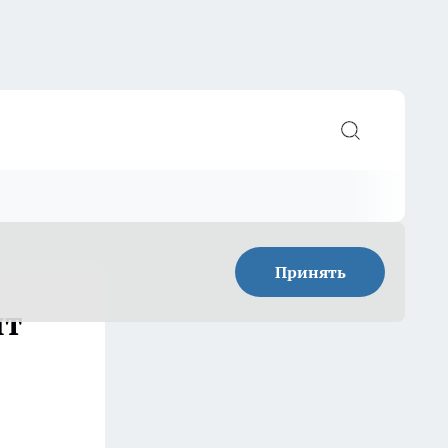
Принять
ят