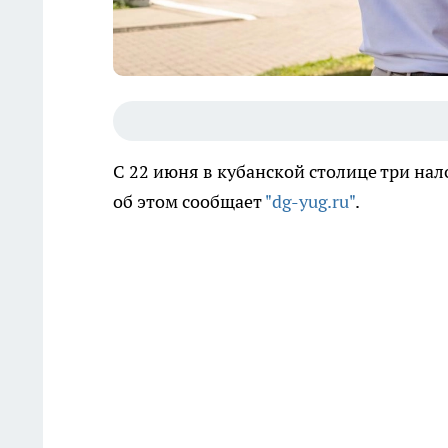
С 22 июня в кубанской столице три нал
об этом сообщает
"dg-yug.ru"
.