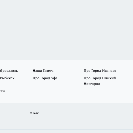
 Ярославль
Наша Газета
Про Город Иваново
 Рыбинск
Про Город Уфа
Про Город Нижний
Новгород
сти
О нас