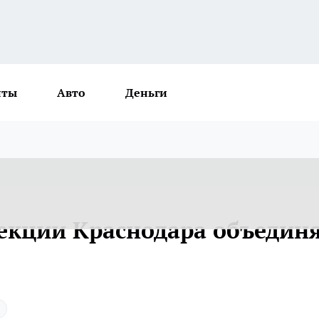
нты
Авто
Деньги
екции Краснодара объедин