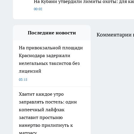
На Кубани утвердили лимиты охоты: для кав
00:02
Последние новости
Комментарии н
На привокзальной площади
Краснодара задержали
нелегальных таксистов без
лицензий
03:15
Хватит каждое утро
заправлять постель: один
копеечный лайфхак
заставит простыню
намертво прилипнуть к
матрасу