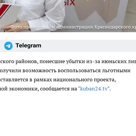
Фото пресс-службы администрации Краснодарского к
кого районов, понесшие убытки из-за июньских ли
 получили возможность воспользоваться льготными
тавляется в рамках национального проекта,
ной экономики, сообщается на
"kuban24.tv"
.