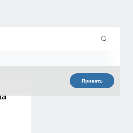
Принять
на