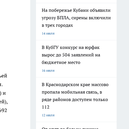
На побережье Кубани объявили
угрозу БПЛА, сирены включили
в трех городах
14 июля
В КубГУ конкурс на юрфак
вырос до 504 заявлений на
бюджетное место
16 июля
ьей
.
В Краснодарском крае массово
пропала мобильная связь, в
) и
ряде районов доступен только
й),
112
692
12 июля