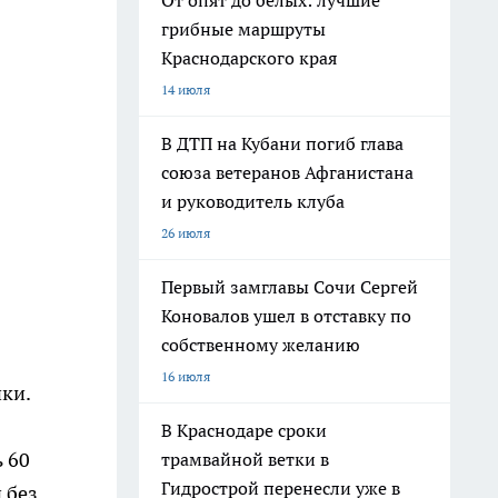
От опят до белых: лучшие
грибные маршруты
Краснодарского края
14 июля
В ДТП на Кубани погиб глава
союза ветеранов Афганистана
и руководитель клуба
26 июля
Первый замглавы Сочи Сергей
Коновалов ушел в отставку по
собственному желанию
16 июля
ки.
В Краснодаре сроки
 60
трамвайной ветки в
Гидрострой перенесли уже в
 без