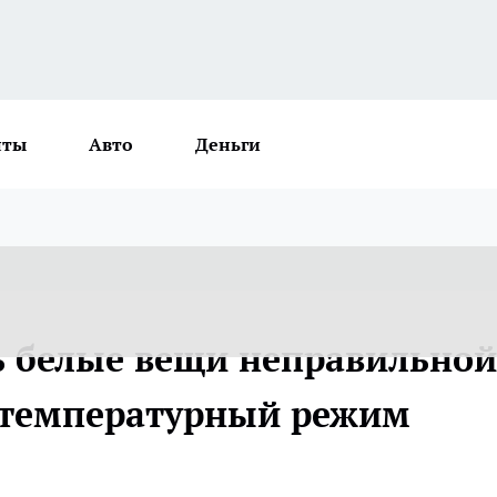
нты
Авто
Деньги
ь белые вещи неправильной
н температурный режим