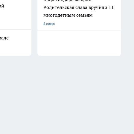
ой
Родительская слава вручили 11
многодетным семьям
8 июля
рале