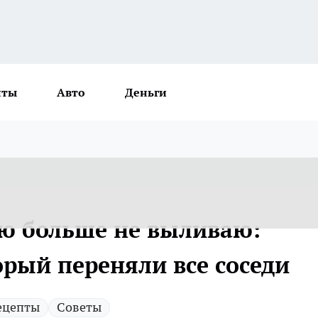
нты
Авто
Деньги
ю больше не выливаю:
орый переняли все соседи
ецепты
Советы