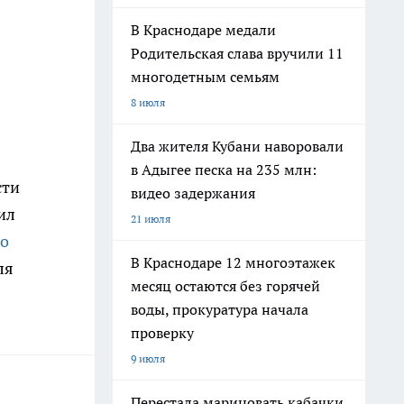
В Краснодаре медали
Родительская слава вручили 11
многодетным семьям
8 июля
Два жителя Кубани наворовали
в Адыгее песка на 235 млн:
сти
видео задержания
ил
21 июля
о
В Краснодаре 12 многоэтажек
ля
месяц остаются без горячей
воды, прокуратура начала
проверку
9 июля
Перестала мариновать кабачки