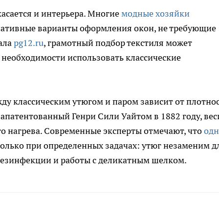
касается и интерьера. Многие
модные хозяйки
рнативные варианты оформления окон, не требующие
тала
pg12.ru
, грамотный подбор текстиля может
 необходимости использовать классические
жду классическим утюгом и паром зависит от плотно
запатентованный Генри Сили Уайтом в 1882 году, вес
го нагрева. Современные эксперты отмечают, что
одн
только при определенных задачах: утюг незаменим д
я дезинфекции и работы с деликатным шелком.