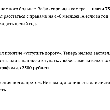
т намного больнее. Зафиксировала камера — плати
75
 расстаться с правами на 4–6 месяцев. А если за год
ходить целый год.
л понятие «уступить дорогу». Теперь нельзя заставл
зить или в панике отступать. Любое замешательство 
штрафом до
2500 рублей
.
ижения под запретом. Не важно, звонишь ты или лист
ать.