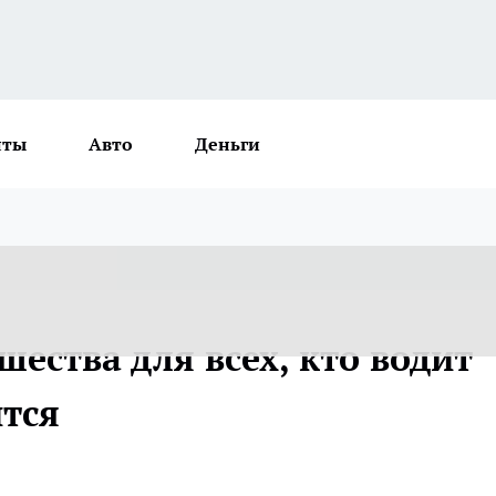
нты
Авто
Деньги
шества для всех, кто водит
тся