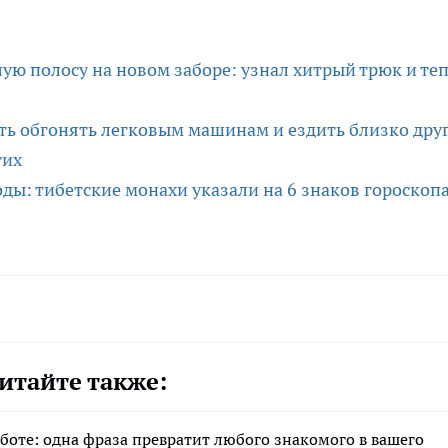
лую полосу на новом заборе: узнал хитрый трюк и те
ь обгонять легковым машинам и ездить близко друг
гих
годы: тибетские монахи указали на 6 знаков гороскопа
итайте также:
аботе: одна фраза превратит любого знакомого в вашего