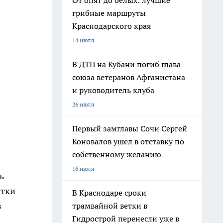
От опят до белых: лучшие
грибные маршруты
Краснодарского края
14 июля
В ДТП на Кубани погиб глава
союза ветеранов Афганистана
и руководитель клуба
26 июля
Первый замглавы Сочи Сергей
Коновалов ушел в отставку по
собственному желанию
16 июля
ь
ытки
В Краснодаре сроки
з
трамвайной ветки в
Гидрострой перенесли уже в