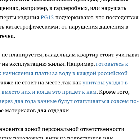
ениях, например, в гардеробных, или нарушать
сперты издания
PG12
подчеркивают, что последствия
ть катастрофическими: от нарушения давления в
течек.
не планируется, владельцам квартир стоит учитыва
т на эксплуатацию жилья. Например,
готовьтесь к
к начисления платы за воду в каждой российской
акже не стоит на месте, так как
унитазы уходят в
 вместо них и когда это придет к нам
. Кроме того,
через два года ванные будут отапливаться совсем по-
ре материалов для отделки.
тановится зоной персональной ответственности
уации переложить вину на подрядчиков или