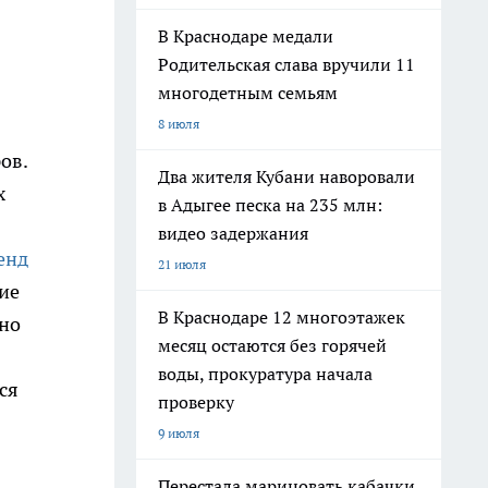
В Краснодаре медали
Родительская слава вручили 11
многодетным семьям
8 июля
ов.
Два жителя Кубани наворовали
х
в Адыгее песка на 235 млн:
видео задержания
енд
21 июля
ие
В Краснодаре 12 многоэтажек
сно
месяц остаются без горячей
воды, прокуратура начала
ся
проверку
9 июля
Перестала мариновать кабачки