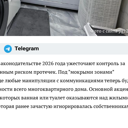
Фото с сайта pg12
конодательстве 2026 года ужесточают контроль за
нным риском протечек. Под "мокрыми зонами"
где любые манипуляции с коммуникациями теперь бу
ности всего многоквартирного дома. Основной акце
 которых ванная или туалет оказываются над жилым
которая ранее зачастую игнорировалась собственника