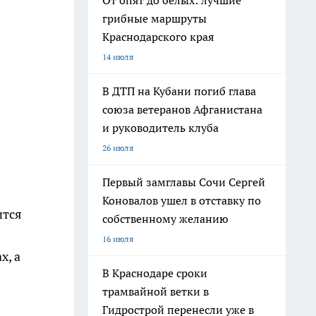
От опят до белых: лучшие
грибные маршруты
Краснодарского края
14 июля
В ДТП на Кубани погиб глава
союза ветеранов Афганистана
и руководитель клуба
26 июля
Первый замглавы Сочи Сергей
Коновалов ушел в отставку по
ится
собственному желанию
16 июля
х, а
В Краснодаре сроки
трамвайной ветки в
Гидрострой перенесли уже в