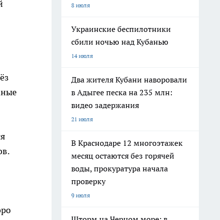
й
8 июля
Украинские беспилотники
сбили ночью над Кубанью
14 июля
ёз
Два жителя Кубани наворовали
аные
в Адыгее песка на 235 млн:
видео задержания
21 июля
ся
В Краснодаре 12 многоэтажек
ов.
месяц остаются без горячей
воды, прокуратура начала
проверку
9 июля
оро
Шторм на Черном море: в