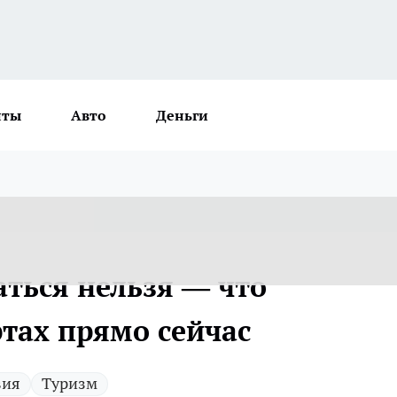
нты
Авто
Деньги
аться нельзя — что
ртах прямо сейчас
вия
Туризм