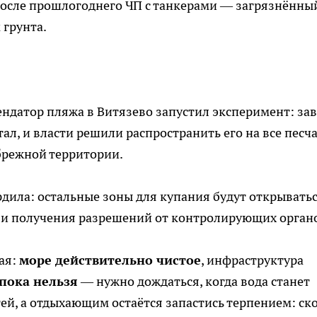
после прошлогоднего ЧП с танкерами — загрязнённы
 грунта.
ендатор пляжа в Витязево запустил эксперимент: зав
тал, и власти решили распространить его на все песч
брежной территории.
рдила: остальные зоны для купания будут открывать
 и получения разрешений от контролирующих орган
ая:
море действительно чистое
, инфраструктура
пока нельзя
— нужно дождаться, когда вода станет
тей, а отдыхающим остаётся запастись терпением: ск