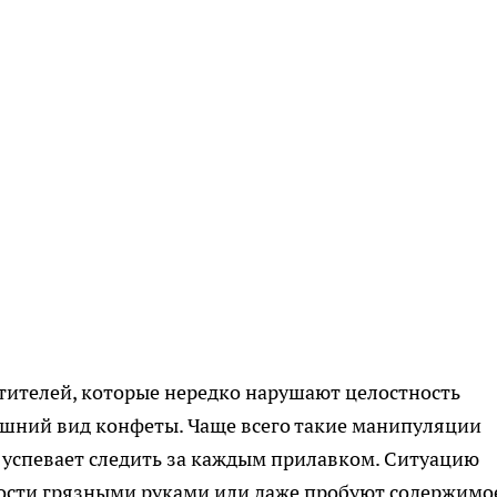
етителей, которые нередко нарушают целостность
ешний вид конфеты. Чаще всего такие манипуляции
е успевает следить за каждым прилавком. Ситуацию
дости грязными руками или даже пробуют содержимо