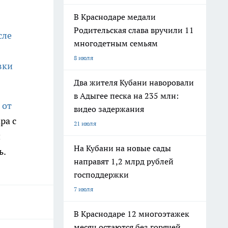
В Краснодаре медали
Родительская слава вручили 11
сле
многодетным семьям
8 июля
вки
Два жителя Кубани наворовали
в Адыгее песка на 235 млн:
 от
видео задержания
ра с
21 июля
и
На Кубани на новые сады
ь.
направят 1,2 млрд рублей
господдержки
7 июля
В Краснодаре 12 многоэтажек
месяц остаются без горячей