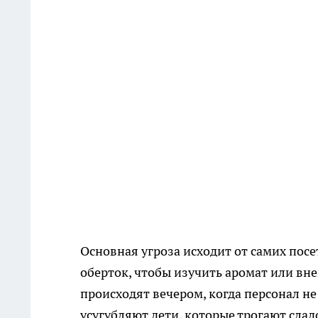
Основная угроза исходит от самих пос
оберток, чтобы изучить аромат или вн
происходят вечером, когда персонал н
усугубляют дети, которые трогают сла