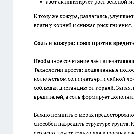
азот активизирует рост зелёной м
К тому же кожура, разлагаясь, улучшае
влаги у корней и снижая риск гниения.
Соль и кожура: союз против вредит
Необычное сочетание даёт впечатляющ
Технология проста: подвяленные пол
количеством соли (четверти чайной лож
соблюдая дистанцию от корней. Запах
вредителей, а соль формирует дополн
Важно помнить о мерах предосторожнос
способен навредить структуре грунта. 
его используют только для взрослых р