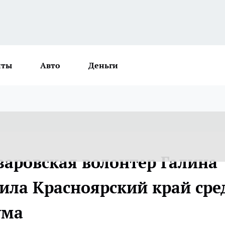
нты
Авто
Деньги
заровская волонтер Галина
ила Красноярский край сре
ума