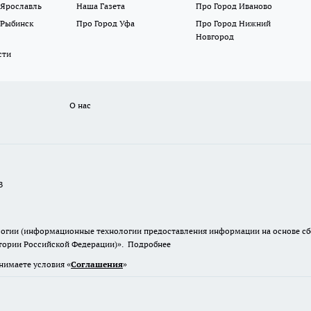
 Ярославль
Наша Газета
Про Город Иваново
 Рыбинск
Про Город Уфа
Про Город Нижний
Новгород
сти
О нас
В
гии (информационные технологии предоставления информации на основе сбор
итории Российской Федерации)».
Подробнее
нимаете условия «
Cоглашения
»