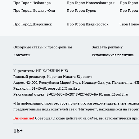
Про Город Чебоксары
Про Город Новочебоксарск
Про Город
Про Город Йошкар-Ола
Про Город Курск
Про Город
Про Город Дзержинск
Про Город Владивосток
Твои Ново
Обзорные статьи и пресс-релизы
Заказать рекламу
Контакты
Редакционная политика
Учредитель: ИП КАРЕЛИН Н.Ю.
Главный редактор: Карелин Никита Юрьевич
Адрес: 424000, Республика Марий Эл, г. Йошкар-Ола, ул. Палантая, д. 63
Редакция: 31-40-60, pgorod12@mail.ru
Рекламный отдел: 8-927-680-46-20? 8-927-680-46-10, mari@pg12.ru
«На информационном ресурсе применяются рекомендательные техноло
предпочтениям пользователей сети "Интернет", находящихся на терр
Внимание!
Совершая любые действия на сайте, вы автоматически при
16+