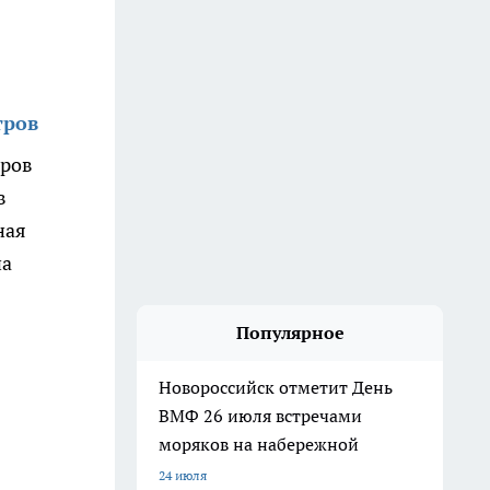
тров
еров
в
ная
на
Популярное
Новороссийск отметит День
ВМФ 26 июля встречами
моряков на набережной
24 июля