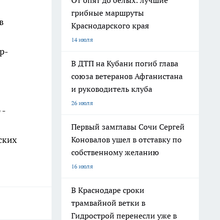
От опят до белых: лучшие
грибные маршруты
в
Краснодарского края
14 июля
р-
В ДТП на Кубани погиб глава
союза ветеранов Афганистана
и руководитель клуба
26 июля
 -
Первый замглавы Сочи Сергей
ских
Коновалов ушел в отставку по
собственному желанию
16 июля
В Краснодаре сроки
трамвайной ветки в
Гидрострой перенесли уже в