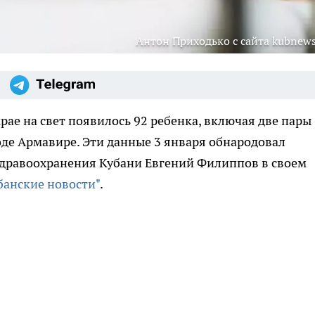
Антон Приходько с сайта kubnews
ае на свет появилось 92 ребенка, включая две пары
оде Армавире. Эти данные 3 января обнародовал
дравоохранения Кубани Евгений Филиппов в своем
банские новости"
.