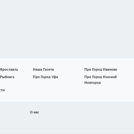
 Ярославль
Наша Газета
Про Город Иваново
 Рыбинск
Про Город Уфа
Про Город Нижний
Новгород
сти
О нас