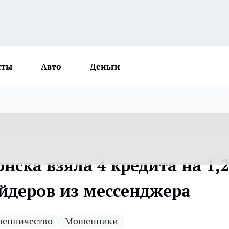
нты
Авто
Деньги
нска взяла 4 кредита на 1,
йдеров из мессенджера
енничество
Мошенники