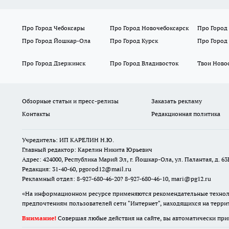
Про Город Чебоксары
Про Город Новочебоксарск
Про Город
Про Город Йошкар-Ола
Про Город Курск
Про Город
Про Город Дзержинск
Про Город Владивосток
Твои Ново
Обзорные статьи и пресс-релизы
Заказать рекламу
Контакты
Редакционная политика
Учредитель: ИП КАРЕЛИН Н.Ю.
Главный редактор: Карелин Никита Юрьевич
Адрес: 424000, Республика Марий Эл, г. Йошкар-Ола, ул. Палантая, д. 63
Редакция: 31-40-60, pgorod12@mail.ru
Рекламный отдел: 8-927-680-46-20? 8-927-680-46-10, mari@pg12.ru
«На информационном ресурсе применяются рекомендательные техноло
предпочтениям пользователей сети "Интернет", находящихся на терр
Внимание!
Совершая любые действия на сайте, вы автоматически при