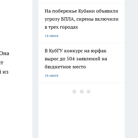
На побережье Кубани объявили
угрозу БПЛА, сирены включили
в трех городах
14 июля
В КубГУ конкурс на юрфак
 Она
вырос до 504 заявлений на
ыт
бюджетное место
й из
16 июля
В Краснодарском крае массово
пропала мобильная связь, в
ряде районов доступен только
112
12 июля