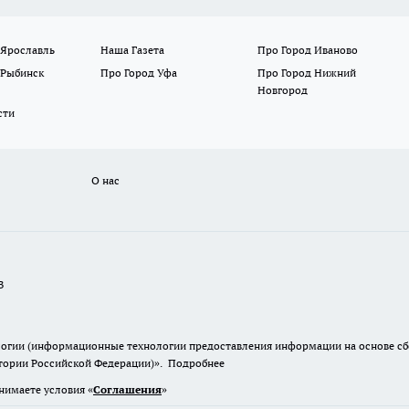
 Ярославль
Наша Газета
Про Город Иваново
 Рыбинск
Про Город Уфа
Про Город Нижний
Новгород
сти
О нас
В
гии (информационные технологии предоставления информации на основе сбор
итории Российской Федерации)».
Подробнее
нимаете условия «
Cоглашения
»