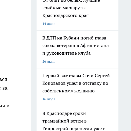
От опят до белых: лучшие
грибные маршруты
Краснодарского края
14 июля
В ДТП на Кубани погиб глава
союза ветеранов Афганистана
и руководитель клуба
26 июля
Первый замглавы Сочи Сергей
ься
Коновалов ушел в отставку по
 за
собственному желанию
16 июля
ия и
В Краснодаре сроки
трамвайной ветки в
Гидрострой перенесли уже в