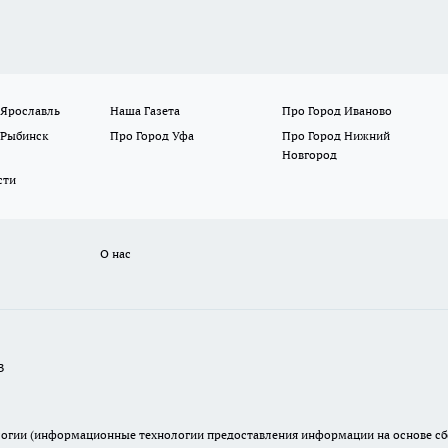
 Ярославль
Наша Газета
Про Город Иваново
 Рыбинск
Про Город Уфа
Про Город Нижний
Новгород
сти
О нас
В
гии (информационные технологии предоставления информации на основе сбор