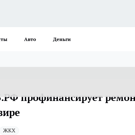
нты
Авто
Деньги
ЭБ.РФ профинансирует ремо
вире
ЖКХ