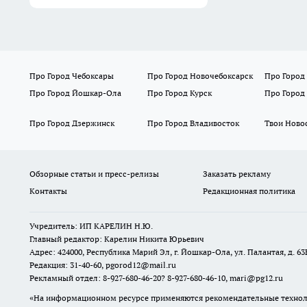
Про Город Чебоксары
Про Город Новочебоксарск
Про Город
Про Город Йошкар-Ола
Про Город Курск
Про Город
Про Город Дзержинск
Про Город Владивосток
Твои Ново
Обзорные статьи и пресс-релизы
Заказать рекламу
Контакты
Редакционная политика
Учредитель: ИП КАРЕЛИН Н.Ю.
Главный редактор: Карелин Никита Юрьевич
Адрес: 424000, Республика Марий Эл, г. Йошкар-Ола, ул. Палантая, д. 63
Редакция: 31-40-60, pgorod12@mail.ru
Рекламный отдел: 8-927-680-46-20? 8-927-680-46-10, mari@pg12.ru
«На информационном ресурсе применяются рекомендательные техноло