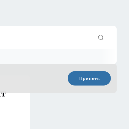
Принять
нт